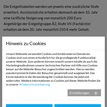
Die Entgelttabellen werden um jeweils eine zusätzliche Stufe
erweitert. Assistenzärzte erhalten demnach ab dem 10. Jahr
eine tarifliche Steigerung von monatlich 200 Euro.
Angehörige der Entgeltgruppe Ä2, Stufe VII (Fachärzte)
erhalten ab dem 20. Jahr monatlich 250 € mehr Gehalt.
Vertragslaufzeit und Kündigungsregelung:
Hinweis zu Cookies
Der neue Tarifvertrag tritt zum 01. Mai 2025 mit einer Laufzeit
von 30 Monaten in Kraft. Die Kündigungsfrist wurde
Unsere Webseite verwendet Cookies und bindet externe Dienste ein.
Cookies sind zum einen erforderlich für die grundlegende Funktionalität
einvernehmlich von sechs auf drei Monate verkürzt. Eine
unserer Website. Zum anderen können sowohl unsere Inhalte als auch die
erstmalige Kündigung ist zum 31. Oktober 2027 möglich.
Marketingmaßnahmen unserer technischen Partner mit Hilfe von Cookies
besser auf die Website-Besucher zugeschnitten werden. Hierzu werden
Änderungen am Manteltarifvertrag wurden nicht
pseudonymisierte Daten der Besucher gesammelt und ausgewertet. Das
vorgenommen.
Einverständnis in die Verwendung der Cookies können Sie jederzeit
widerrufen. Weitere Informationen zu Cookies auf dieser Website finden Sie
in unserer
Datenschutzerklärung
.
Klaus-Martin Bauer, Geschäftsführer der Geschäftsstelle
Bayern des Marburger Bund, dankte im Anschluss für die
Einstellungen
„zielgerichtete, sachliche und fair geführte Verhandlungsrunde.“
Auch Michael Strobach, Geschäftsführer des VPKA, äußerte