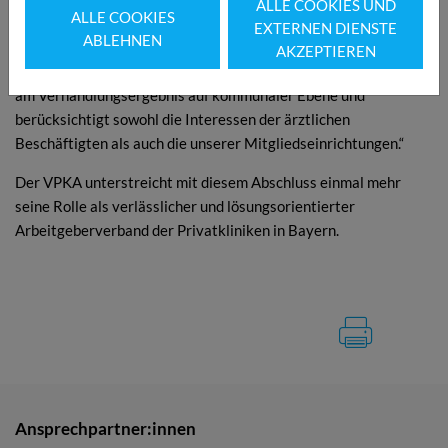
ALLE COOKIES UND
ALLE COOKIES
sich zufrieden über den Verlauf der Verhandlungsrunde: „Die
EXTERNEN DIENSTE
ABLEHNEN
Verhandlung war von gegenseitigem Respekt und
AKZEPTIEREN
Sachorientierung geprägt. Das erzielte Ergebnis orientiert sich
am Verhandlungsergebnis auf kommunaler Ebene und
berücksichtigt sowohl die Interessen der ärztlichen
Beschäftigten als auch die unserer Mitgliedseinrichtungen.“
Der VPKA unterstreicht mit diesem Abschluss einmal mehr
seine Rolle als verlässlicher und lösungsorientierter
Arbeitgeberverband der Privatkliniken in Bayern.
Ansprechpartner:innen