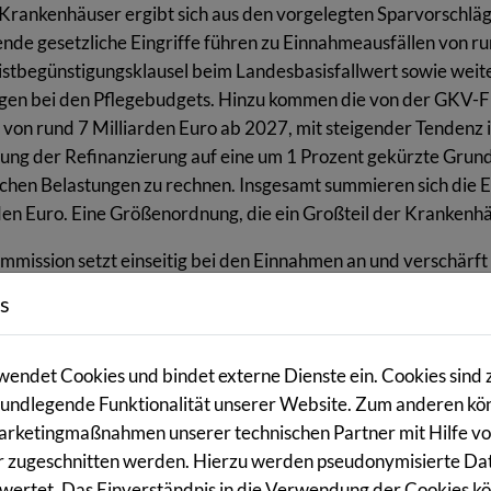
 Krankenhäuser ergibt sich aus den vorgelegten Sparvorschläg
nde gesetzliche Eingriffe führen zu Einnahmeausfällen von ru
stbegünstigungsklausel beim Landesbasisfallwert sowie weiter
en bei den Pflegebudgets. Hinzu kommen die von der GKV-F
 von rund 7 Milliarden Euro ab 2027, mit steigender Tendenz i
ng der Refinanzierung auf eine um 1 Prozent gekürzte Grund
ichen Belastungen zu rechnen. Insgesamt summieren sich die 
den Euro. Eine Größenordnung, die ein Großteil der Krankenh
mmission setzt einseitig bei den Einnahmen an und verschärf
häuser und ihrer Patienten“, erklärt Dr. Ann-Kristin Stenger
s
teigerungen sollen künftig nicht mehr vollständig refinanziert 
lvorgaben bestehen. Das schafft neben der erst kürzlich be
rheit und entzieht den Einrichtungen eine verlässliche Planun
endet Cookies und bindet externe Dienste ein. Cookies sind 
gseinschränkungen und eine steigende Zahl wirtschaftlicher Sch
 grundlegende Funktionalität unserer Website. Zum anderen k
Einrichtungen die finanzielle Grundlage, um sich auf die anst
Marketingmaßnahmen unserer technischen Partner mit Hilfe vo
hausreform vorzubereiten. Damit geht nicht nur Kapital verl
 zugeschnitten werden. Hierzu werden pseudonymisierte Da
ehlt den Krankenhäusern zudem jedwede Perspektive.“
ertet. Das Einverständnis in die Verwendung der Cookies kön