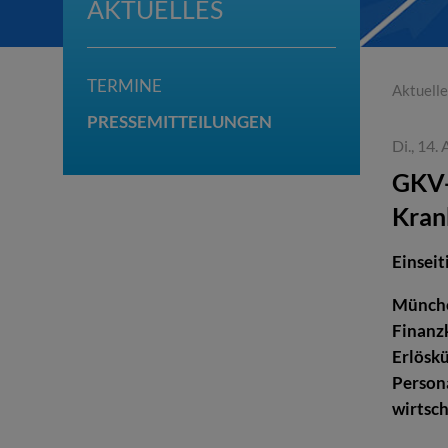
AKTUELLES
TERMINE
Aktuelle
PRESSEMITTEILUNGEN
Di., 14.
GKV-
Kran
Einseit
Münche
Finanz
Erlösk
Persona
wirtsch