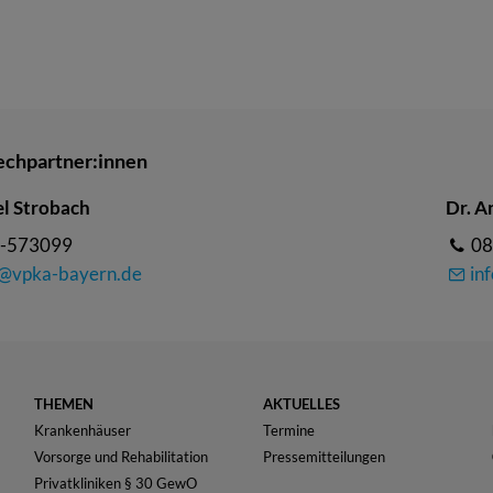
echpartner:innen
l Strobach
Dr. A
-573099
08
o@vpka-bayern.de
in
THEMEN
AKTUELLES
Krankenhäuser
Termine
Vorsorge und Rehabilitation
Pressemitteilungen
Privatkliniken § 30 GewO