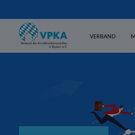
VERBAND
M