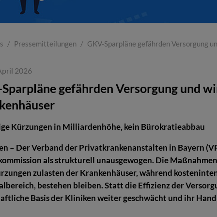
s
Pressemitteilungen
GKV-Sparpläne gefährden Versorgung und
 April 2026
Sparpläne gefährden Versorgung und wirt
kenhäuser
ige Kürzungen in Milliardenhöhe, kein Bürokratieabbau
n – Der Verband der Privatkrankenanstalten in Bayern (V
kommission als strukturell unausgewogen. Die Maßnahmen s
ürzungen zulasten der Krankenhäuser, während kosteninten
lbereich, bestehen bleiben. Statt die Effizienz der Versorgu
aftliche Basis der Kliniken weiter geschwächt und ihr Han