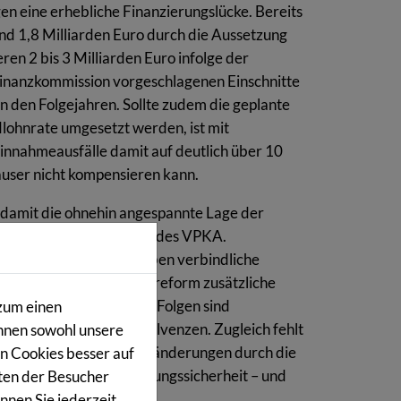
en eine erhebliche Finanzierungslücke. Bereits
nd 1,8 Milliarden Euro durch die Aussetzung
en 2 bis 3 Milliarden Euro infolge der
inanzkommission vorgeschlagenen Einschnitte
n den Folgejahren. Sollte zudem die geplante
lohnrate umgesetzt werden, ist mit
Einnahmeausfälle damit auf deutlich über 10
äuser nicht kompensieren kann.
t damit die ohnehin angespannte Lage der
, Hauptgeschäftsführerin des VPKA.
werden. Gleichzeitig bleiben verbindliche
schlossenen Krankenhausreform zusätzliche
gsbasis. Die absehbaren Folgen sind
zum einen
ieflagen bis hin zu Insolvenzen. Zugleich fehlt
önnen sowohl unsere
ehenden strukturellen Veränderungen durch die
n Cookies besser auf
oren, sondern auch Planungssicherheit – und
ten der Besucher
nen Sie jederzeit