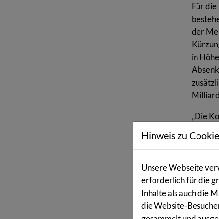
Für die
bestehe
der Mei
Kürzung
in Höhe
Absenku
zusätzl
Milliar
„Die Ko
Kranken
Hinweis zu Cookie
„Tarifs
Persona
Unsiche
Unsere Webseite verw
Leistun
erforderlich für die
vielen 
Inhalte als auch die 
Kranken
die Website-Besucher
damit f
gesammelt und ausgew