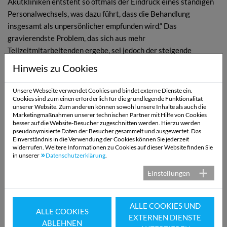
Akutkliniken entsteht so oftmals der Eindruck eines ständigen
Personalwechsels, was dazu führt, dass die Behandlung
insgesamt als unpersönlicher empfunden wird.“ Das
gravierendste Problem, das sich aus mehr
Teilzeitmitarbeitenden ergebe, sei jedoch der steigende
Personalbedarf. „Angesichts des Pflegekräftemangels ist dies
Hinweis zu Cookies
eine Herkulesaufgabe.“ Um all diese Herausforderungen zu
meistern, sei viel organisatorisches Geschick und
Unsere Webseite verwendet Cookies und bindet externe Dienste ein.
Fingerspitzengefühl gefragt.
Cookies sind zum einen erforderlich für die grundlegende Funktionalität
unserer Website. Zum anderen können sowohl unsere Inhalte als auch die
Marketingmaßnahmen unserer technischen Partner mit Hilfe von Cookies
besser auf die Website-Besucher zugeschnitten werden. Hierzu werden
Dr. Ann-Kristin Stenger: „Für Pflegekräfte könnte ein Wechsel
pseudonymisierte Daten der Besucher gesammelt und ausgewertet. Das
Einverständnis in die Verwendung der Cookies können Sie jederzeit
in den Rehabereich eine Alternative darstellen. Die Aufgaben
widerrufen. Weitere Informationen zu Cookies auf dieser Website finden Sie
und die Arbeitsbelastung sind hier grundlegend anders.
in unserer
Datenschutzerklärung
.
Aufgrund der besseren Planbarkeit herrschen oftmals weniger
Einstellungen
Zeitdruck und akuter Stress. Viele Mitarbeitende erleben es
zudem als befriedigend, Patientinnen und Patienten über einen
längeren Zeitraum von mindestens 3 Wochen zu begleiten und
ALLE COOKIES UND
ALLE COOKIES
ihren Genesungsprozess mitzuerleben.“
EXTERNEN DIENSTE
ABLEHNEN