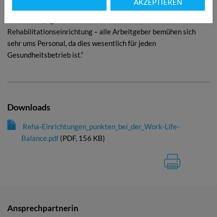
AKZEPTIEREN
Sie betont: „Egal ob im Krankenhaus oder in der
Rehabilitationseinrichtung – alle Arbeitgeber bemühen sich
sehr ums Personal, da dies wesentlich für jeden
Gesundheitsbetrieb ist.“
Downloads
Reha-Einrichtungen_punkten_bei_der_Work-Life-
Balance.pdf
(
PDF
, 156 KB)
Ansprechpartnerin