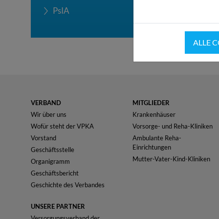
PsIA
ALLE 
VERBAND
MITGLIEDER
Wir über uns
Krankenhäuser
Wofür steht der VPKA
Vorsorge- und Reha-Kliniken
Vorstand
Ambulante Reha-
Einrichtungen
Geschäftsstelle
Mutter-Vater-Kind-Kliniken
Organigramm
Geschäftsbericht
Geschichte des Verbandes
UNSERE PARTNER
Versorgungsverband der