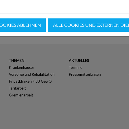
COOKIES ABLEHNEN
ALLE COOKIES UND EXTERNEN DIE
THEMEN
AKTUELLES
Krankenhäuser
Termine
Vorsorge und Rehabilitation
Pressemitteilungen
Privatkliniken § 30 GewO
Tarifarbeit
Gremienarbeit