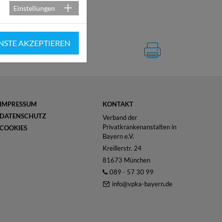
Einstellungen
NSTE AKZEPTIEREN
IMPRESSUM
KONTAKT
DATENSCHUTZ
Verband der
Privatkrankenanstalten in
COOKIES
Bayern e.V.
Kreillerstr. 24
81673 München
089 - 57 30 99
info@vpka-bayern.de