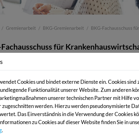
Gremienarbeit
BKG-Gremienarbeit
BKG-Fachausschuss für
Fachausschuss für Krankenhauswirtsch
-Satzung sieht neben der Mitgliederversammlung einen Haup
s
wiederum kann für bestimmte Aufgaben weitere Fachausschü
t und unter anderem ein
Fachausschuss für Krankenhauswir
endet Cookies und bindet externe Dienste ein. Cookies sind 
 grundlegende Funktionalität unserer Website. Zum anderen k
schuss tagt ca. 2-mal im Jahr. Es werden aktuelle für die Kr
Marketingmaßnahmen unserer technischen Partner mit Hilfe vo
chen.
 zugeschnitten werden. Hierzu werden pseudonymisierte Da
d dieses Ausschusses ist unter anderem auch ein Geschäftsfü
ertet. Das Einverständnis in die Verwendung der Cookies kön
nformationen zu Cookies auf dieser Website finden Sie in uns
g
.